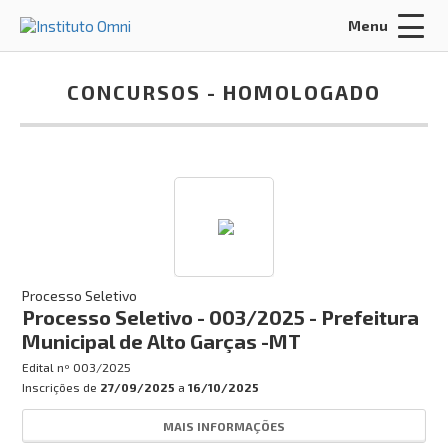
Menu
Acessar Área do Candidato:
CONCURSOS -
HOMOLOGADO
ENTRAR
Esqueci a minha senha
INÍCIO
Processo Seletivo
Processo Seletivo - 003/2025 - Prefeitura
FALE CONOSCO
Municipal de Alto Garças -MT
Edital nº
003/2025
Concursos:
Inscrições de
27/09/2025
a
16/10/2025
INSCRIÇÕES ABERTAS
MAIS INFORMAÇÕES