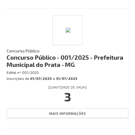
EM ANDAMENTO
HOMOLOGADO
FINALIZADO
SUSPENSO
Concurso Público
CANCELADO
Concurso Público - 001/2025 - Prefeitura
Municipal do Prata - MG
Busca:
Edital nº
001/2025
Inscrições de
01/07/2025
a
31/07/2025
QUANTIDADE DE VAGAS
BUSCAR
3
MAIS INFORMAÇÕES