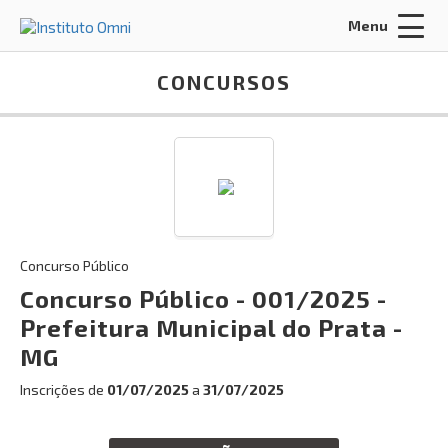
Menu
Acessar Área do Candidato:
CONCURSOS
ENTRAR
Concurso Público
Esqueci a minha senha
Concurso Público - 001/2025 -
Prefeitura Municipal do Prata -
INÍCIO
MG
FALE CONOSCO
Inscrições de
01/07/2025
a
31/07/2025
Busca: