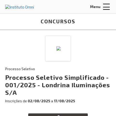
Menu
Acessar Área do Candidato:
CONCURSOS
ENTRAR
Processo Seletivo
Esqueci a minha senha
Processo Seletivo Simplificado -
001/2025 - Londrina Iluminações
INÍCIO
S/A
FALE CONOSCO
Inscrições de
02/08/2025
a
17/08/2025
Busca: