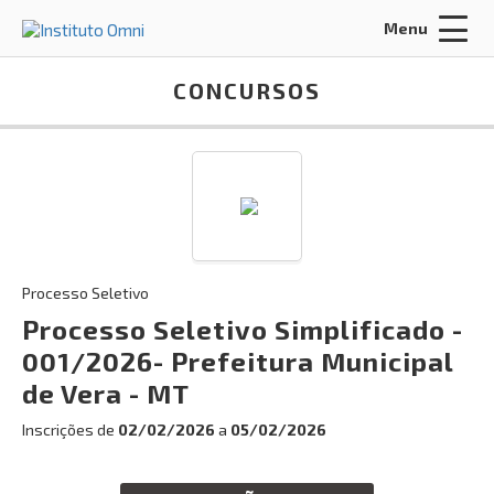
Menu
Acessar Área do Candidato:
CONCURSOS
ENTRAR
Processo Seletivo
Esqueci a minha senha
Processo Seletivo Simplificado -
001/2026- Prefeitura Municipal
INÍCIO
de Vera - MT
FALE CONOSCO
Inscrições de
02/02/2026
a
05/02/2026
Busca: