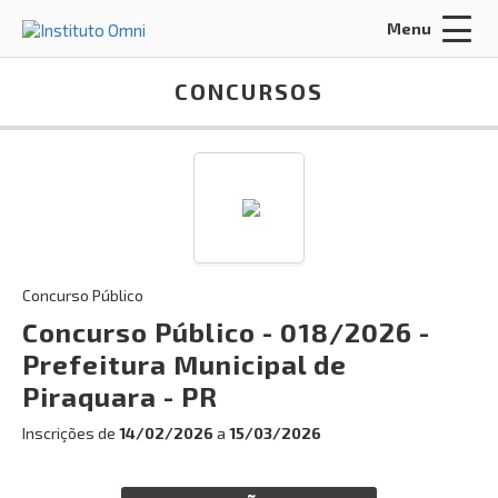
Menu
Acessar Área do Candidato:
CONCURSOS
ENTRAR
Concurso Público
Esqueci a minha senha
Concurso Público - 018/2026 -
Prefeitura Municipal de
INÍCIO
Piraquara - PR
FALE CONOSCO
Inscrições de
14/02/2026
a
15/03/2026
Busca: