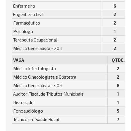
Enfermeiro
6
Engenheiro Civil
2
Farmacêutico
2
Psicólogo
1
Terapeuta Ocupacional
2
Médico Generalista - 20H
2
VAGA
QTDE.
Médico Infectologista
2
Médico Ginecologista e Obstetra
2
Médico Generalista - 40H
8
Auditor Fiscal de Tributos Municipais
1
Historiador
1
Fonoaudiólogo
5
Técnico em Saúde Bucal
7