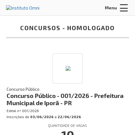
Menu
Acessar Área do Candidato:
CONCURSOS -
HOMOLOGADO
ENTRAR
Esqueci a minha senha
INÍCIO
Concurso Público
Concurso Público - 001/2026 - Prefeitura
FALE CONOSCO
Municipal de Iporã - PR
Edital nº
001/2026
Concursos:
Inscrições de
03/06/2026
a
22/06/2026
INSCRIÇÕES ABERTAS
QUANTIDADE DE VAGAS
10