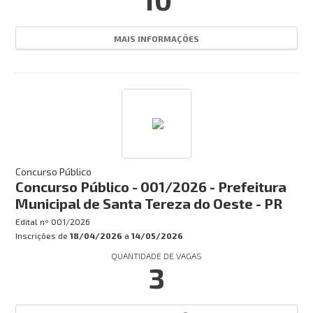
EM ANDAMENTO
HOMOLOGADO
MAIS INFORMAÇÕES
FINALIZADO
SUSPENSO
CANCELADO
Busca:
Concurso Público
Concurso Público - 001/2026 - Prefeitura
Municipal de Santa Tereza do Oeste - PR
BUSCAR
Edital nº
001/2026
Inscrições de
18/04/2026
a
14/05/2026
QUANTIDADE DE VAGAS
3